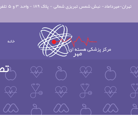
تهران-میرداماد- نبش شمس تبریزی شمالی - پلاک ۱۸۹ - واحد ۳ و ۵ تلفن: ۲۲۲۲۲۲۲۶-۰۲۱ و ۲۶۴۰۷۲۸۰-۰۲۱ و ۲۲۲۷۰۴۴۴-۰۲۱ فکس: ۲۲۲۵۹۰۲۵-۰۲۱ شماره موبایل و ارتباط واتس اپ: ۰۹۳۶۷۳۲۵۵۷۱ ایمیل:info@Mehrnmc.ir
خانه
تص