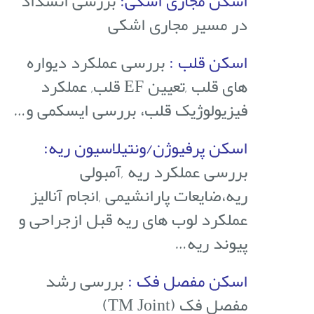
اسکن مجاری اشکی:
بررسی انسداد
در مسیر مجاری اشکی
اسکن قلب :
بررسی عملکرد دیواره
های قلب ,تعیین EF قلب, عملکرد
فیزیولوژیک قلب، بررسی ایسکمی و…
اسکن پرفیوژن/ونتیلاسیون ریه:
بررسی عملکرد ریه ,آمبولی
ریه،ضایعات پارانشیمی ,انجام آنالیز
عملکرد لوب های ریه قبل ازجراحی و
پیوند ریه…
اسکن مفصل فک :
بررسی رشد
مفصل فک (TM Joint)