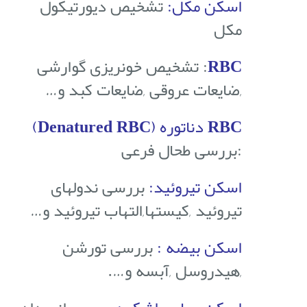
اسکن مکل:
تشخیص دیورتیکول
مکل
RBC
:
تشخیص خونریزی گوارشی
,ضایعات عروقی ,ضایعات کبد و…
RBC دناتوره (Denatured RBC)
:
بررسی طحال فرعی
اسکن تیروئید:
بررسی ندولهای
تیروئید ,کیستها,التهاب تیروئید و…
اسکن‏ بیضه :
بررسی تورشن
,هیدروسل ,آبسه و….