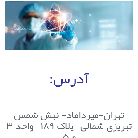
آدرس:
تهران-میرداماد- نبش شمس
تبریزی شمالی – پلاک ۱۸۹ – واحد ۳
و ۵