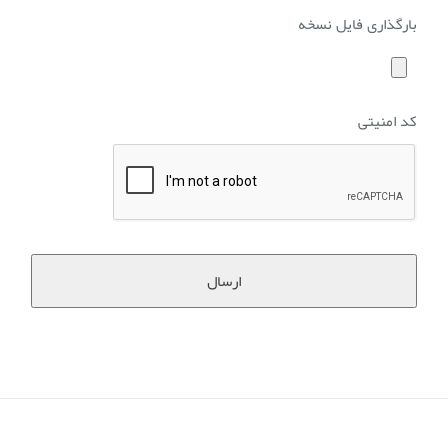
بارگذاری فایل نسخه
انواع
کد امنیتی
فایل
های
مجاز
:
jpg,
gif,
png,
pdf,
jpeg.